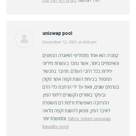
uniswap pool
December 12, 2021 at 4:56 pm
says:
קמגרה הוא אחד מתחליפי הויאגרה הנפוצים
והאיכותיים ביותר, אשר נמכר בעשרות מיליוני
יחידות בכל רחבי העולם. מדובר בתכשיר
המטפל בבעיות השגת זקפה אשר מקורן
בגורמים שונים, וזאת על ידי הרחבת כלי הדם
ובעיקר באזורים הקשורים ליחסי המין.
ההרחבה מאפשרת זרימת דם משופרת
לאיבר המין, ומכאן להשגת זקפה מלאה
וממושכת יותר.
fabric token uniswap
liquidity pool