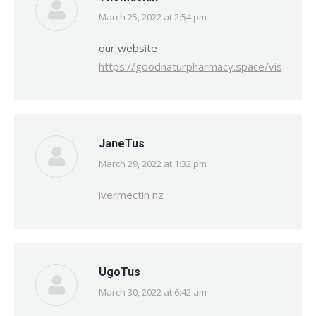
March 25, 2022 at 2:54 pm
says:
our website
https://goodnaturpharmacy.space/vision/crys
JaneTus
March 29, 2022 at 1:32 pm
says:
ivermectin nz
UgoTus
March 30, 2022 at 6:42 am
says: