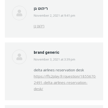
ריהוט גן
November 2, 2021 at 9:41 pm
says:
ריהוט גן
brand generic
November 3, 2021 at 3:39 pm
says:
delta airlines reservation desk
https://ffs2play.fr/question/1855670-
2491-delta-airlines-reservation-
desk/