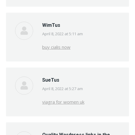
WimTus
April 8, 2022 at 5:11 am
says:
buy cialis now
SueTus
April 8, 2022 at 5:27 am
says:
viagra for women uk
Quality Wordpress links in the