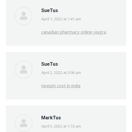
SueTus
April 1, 2022 at 1:41 am
says:
canadian pharmacy online viagra
SueTus
April 2, 2022 at 3:06 am
says:
nexium cost in india
MarkTus
April 5, 2022 at 1:10 am
says: