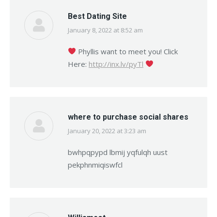
Best Dating Site
January 8, 2022 at 8:52 am
says:
Phyllis want to meet you! Click
Here:
http://inx.lv/pyTl
where to purchase social shares
January 20, 2022 at 3:23 am
says:
bwhpqpypd lbmij yqfulqh uust
pekphnmiqiswfcl