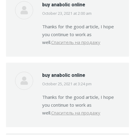
buy anabolic online
October 23, 2021 at 2:00 am
says:
Thanks for the good article, I hope
you continue to work as
well.
Спаситель на продажу
buy anabolic online
October 25, 2021 at 3:24 pm
says:
Thanks for the good article, I hope
you continue to work as
well.
Спаситель на продажу