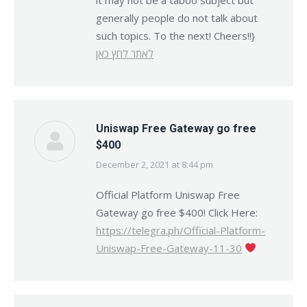
generally people do not talk about
such topics. To the next! Cheers!!}
לאתר לחץ כאן
Uniswap Free Gateway go free
$400
December 2, 2021 at 8:44 pm
says:
Official Platform Uniswap Free
Gateway go free $400! Click Here:
https://telegra.ph/Official-Platform-
Uniswap-Free-Gateway-11-30