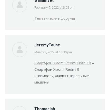
Williamset
February 7, 2022 at 3:08 pm
says:
Тематические форумы
JeremyTaunc
March 8, 2022 at 10:30 pm
says:
Смартфон Xiaomi Redmi Note 10
–
Смартфон Xiaomi Redmi 9
стоимость, Xiaomi Стиральные
машины
Thomaslah